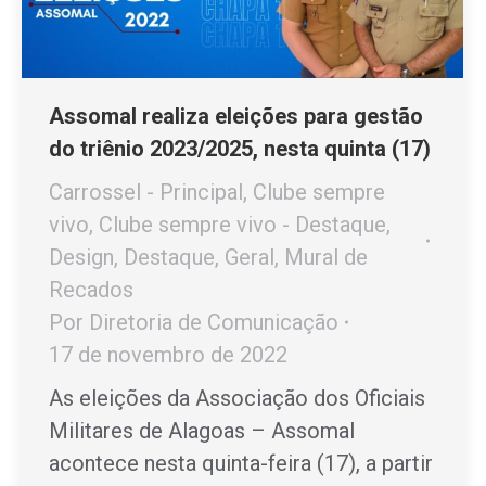
Assomal realiza eleições para gestão
do triênio 2023/2025, nesta quinta (17)
Carrossel - Principal
,
Clube sempre
vivo
,
Clube sempre vivo - Destaque
,
Design
,
Destaque
,
Geral
,
Mural de
Recados
Por
Diretoria de Comunicação
17 de novembro de 2022
As eleições da Associação dos Oficiais
Militares de Alagoas – Assomal
acontece nesta quinta-feira (17), a partir