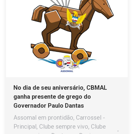
No dia de seu aniversário, CBMAL
ganha presente de grego do
Governador Paulo Dantas
Assomal em prontidão
,
Carrossel -
Principal
,
Clube sempre vivo
,
Clube