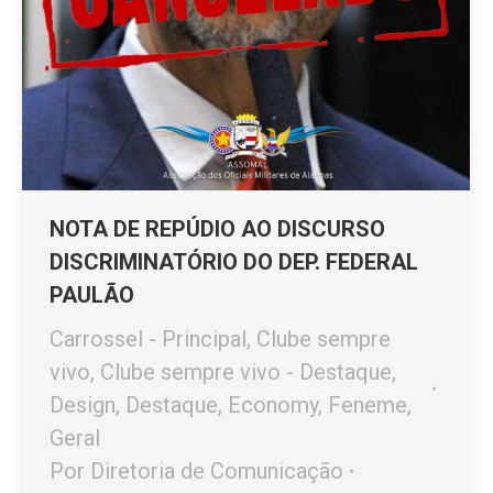
NOTA DE REPÚDIO AO DISCURSO
DISCRIMINATÓRIO DO DEP. FEDERAL
PAULÃO
Carrossel - Principal
,
Clube sempre
vivo
,
Clube sempre vivo - Destaque
,
Design
,
Destaque
,
Economy
,
Feneme
,
Geral
Por
Diretoria de Comunicação