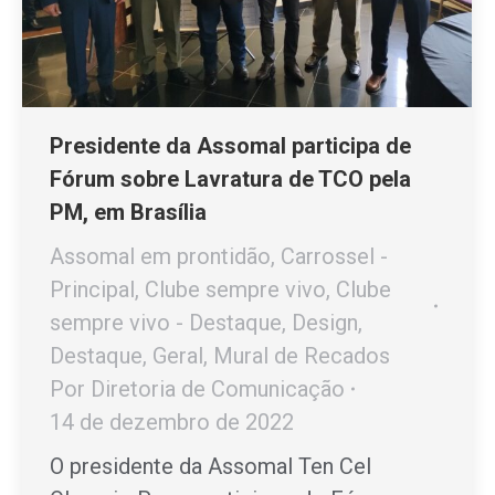
Presidente da Assomal participa de
Fórum sobre Lavratura de TCO pela
PM, em Brasília
Assomal em prontidão
,
Carrossel -
Principal
,
Clube sempre vivo
,
Clube
sempre vivo - Destaque
,
Design
,
Destaque
,
Geral
,
Mural de Recados
Por
Diretoria de Comunicação
14 de dezembro de 2022
O presidente da Assomal Ten Cel