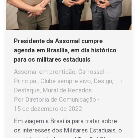
Presidente da Assomal cumpre
agenda em Brasília, em dia histórico
para os militares estaduais
Assomal em prontidão
,
Carrossel -
Principal
,
Clube sempre vivo
,
Design
,
Destaque
,
Mural de Recados
Por
Diretoria de Comunicação
15 de dezembro de 2022
Em viagem a Brasília para tratar sobre
os interesses dos Militares Estaduais, o